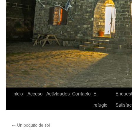
Inicio
Acceso
Actividades
Contacto
El
Encuest
refugio
Satisfac
←
Un poquito de sol