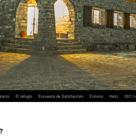
tacto
El refugio
Encuesta de Satisfacción
Entorno
Haitz
ISO 1
?