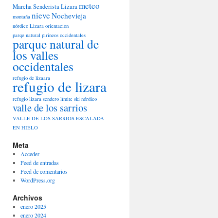
meteo
Marcha Senderista Lizara
nieve
Nochevieja
montaña
nórdico Lizara
orientacion
parqe natural pirineos occidentales
parque natural de
los valles
occidentales
refugio de lizaara
refugio de lizara
refugio lizara
sendero límite
ski nórdico
valle de los sarrios
VALLE DE LOS SARRIOS ESCALADA
EN HIELO
Meta
Acceder
Feed de entradas
Feed de comentarios
WordPress.org
Archivos
enero 2025
enero 2024