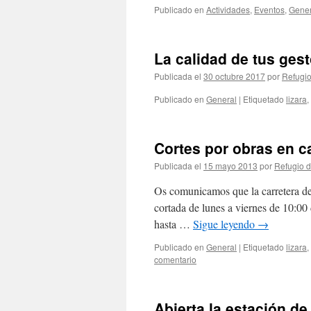
Publicado en
Actividades
,
Eventos
,
Gener
La calidad de tus ges
Publicada el
30 octubre 2017
por
Refugio
Publicado en
General
|
Etiquetado
lizara
,
Cortes por obras en c
Publicada el
15 mayo 2013
por
Refugio d
Os comunicamos que la carretera de
cortada de lunes a viernes de 10:00
hasta …
Sigue leyendo
→
Publicado en
General
|
Etiquetado
lizara
,
comentario
Abierta la estación de