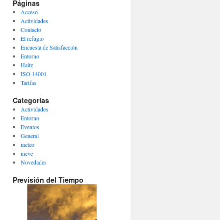
Páginas
Acceso
Actividades
Contacto
El refugio
Encuesta de Satisfacción
Entorno
Haitz
ISO 14001
Tarifas
Categorías
Actividades
Entorno
Eventos
General
meteo
nieve
Novedades
Previsión del Tiempo