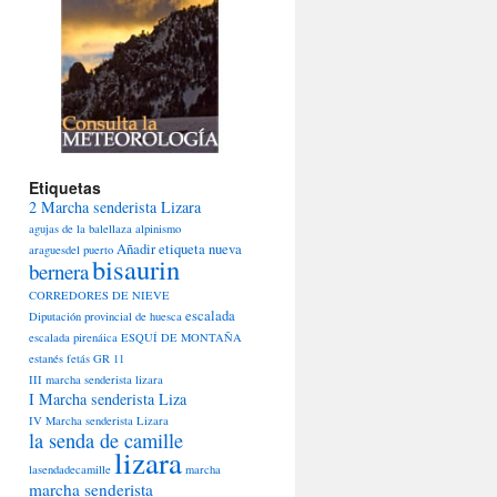
Etiquetas
2 Marcha senderista Lizara
agujas de la balellaza
alpinismo
Añadir etiqueta nueva
araguesdel puerto
bisaurin
bernera
CORREDORES DE NIEVE
escalada
Diputación provincial de huesca
escalada pirenáica
ESQUÍ DE MONTAÑA
estanés
fetás
GR 11
III marcha senderista lizara
I Marcha senderista Liza
IV Marcha senderista Lizara
la senda de camille
lizara
lasendadecamille
marcha
marcha senderista