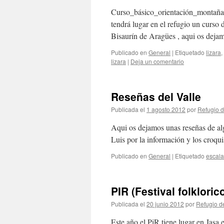
Curso_básico_orientación_montañ
tendrá lugar en el refugio un curso
Bisaurín de Aragües , aqui os dejam
Publicado en
General
|
Etiquetado
lizara
,
lizara
|
Deja un comentario
Reseñas del Valle
Publicada el
1 agosto 2012
por
Refugio d
Aqui os dejamos unas reseñas de alg
Luis por la información y los croqu
Publicado en
General
|
Etiquetado
escal
PIR (Festival folkloric
Publicada el
20 junio 2012
por
Refugio d
Este año el PiR tiene lugar en Jasa 