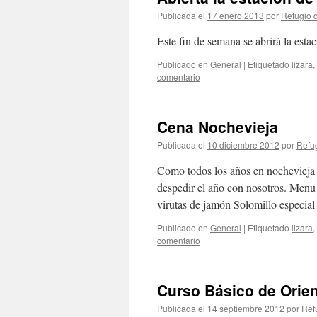
Publicada el
17 enero 2013
por
Refugio 
Este fin de semana se abrirá la est
Publicado en
General
|
Etiquetado
lizara
,
comentario
Cena Nochevieja
Publicada el
10 diciembre 2012
por
Refug
Como todos los años en nochevieja 
despedir el año con nosotros. Menu
virutas de jamón Solomillo especi
Publicado en
General
|
Etiquetado
lizara
,
comentario
Curso Básico de Orie
Publicada el
14 septiembre 2012
por
Ref