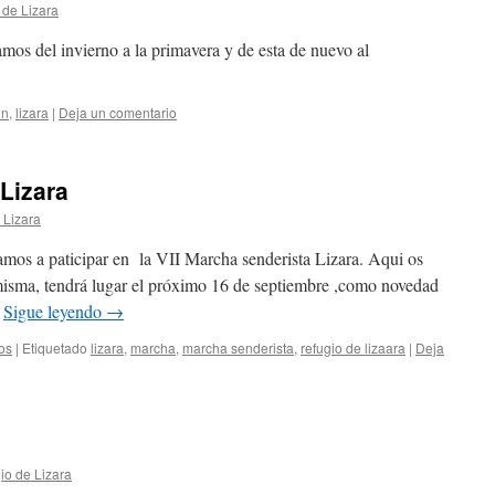
 de Lizara
amos del invierno a la primavera y de esta de nuevo al
in
,
lizara
|
Deja un comentario
 Lizara
 Lizara
amos a paticipar en la VII Marcha senderista Lizara. Aqui os
a misma, tendrá lugar el próximo 16 de septiembre ,como novedad
…
Sigue leyendo
→
os
|
Etiquetado
lizara
,
marcha
,
marcha senderista
,
refugio de lizaara
|
Deja
io de Lizara