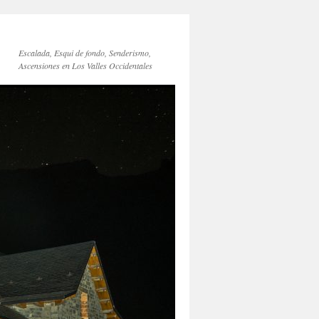
Escalada, Esqui de fondo, Senderismo,
Ascensiones en Los Valles Occidentales