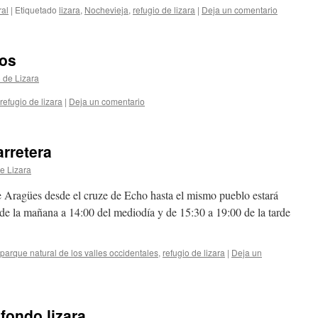
al
|
Etiquetado
lizara
,
Nochevieja
,
refugio de lizara
|
Deja un comentario
tos
 de Lizara
refugio de lizara
|
Deja un comentario
arretera
e Lizara
 Aragües desde el cruze de Echo hasta el mismo pueblo estará
 de la mañana a 14:00 del mediodía y de 15:30 a 19:00 de la tarde
parque natural de los valles occidentales
,
refugio de lizara
|
Deja un
 fondo lizara