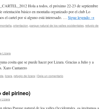
a_CARTEL_2012 Hola a todos, el próximo 22-23 de septiembre
 de orientación básico en montaña organizado por el club Lo
os el cartel por si alguno está interesado. …
Sigue leyendo
→
montaña
,
orientacion
,
parque natural de los valles occidentales
,
refugio de
e Lizara
una cosita que se puede hacer por Lizara. Gracias a Julio y a
is. Xaro Cantarero
ada
,
lizara
,
refugio de lizara
|
Deja un comentario
o del pirineo)
e Lizara
en pleno Parque natural de los valles Occidentales, os invitamos a