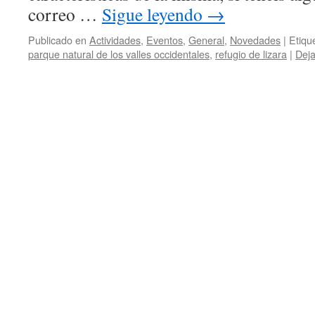
correo …
Sigue leyendo
→
Publicado en
Actividades
,
Eventos
,
General
,
Novedades
|
Etiqu
parque natural de los valles occidentales
,
refugio de lizara
|
Deja