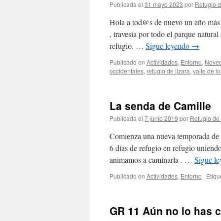
Publicada el
31 mayo 2023
por
Refugio d
Hola a tod@s de nuevo un año más 
, travesía por todo el parque natural
refugio. …
Sigue leyendo
→
Publicado en
Actividades
,
Entorno
,
Nove
occidentales
,
refugio de lizara
,
valle de lo
La senda de Camille
Publicada el
7 junio 2019
por
Refugio de 
Comienza una nueva temporada de la 
6 días de refugio en refugio uniendo 
animamos a caminarla . …
Sigue l
Publicado en
Actividades
,
Entorno
|
Etiqu
GR 11 Aún no lo has