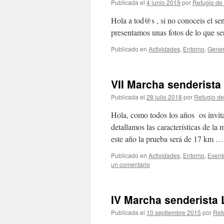
Publicada el
4 junio 2019
por
Refugio de 
Hola a tod@s , si no conoceis el s
presentamos unas fotos de lo que ser
Publicado en
Actividades
,
Entorno
,
Gener
VII Marcha senderista
Publicada el
28 julio 2018
por
Refugio de
Hola, como todos los años os invit
detallamos las características de l
este año la prueba será de 17 km 
Publicado en
Actividades
,
Entorno
,
Event
un comentario
IV Marcha senderista 
Publicada el
10 septiembre 2015
por
Ref