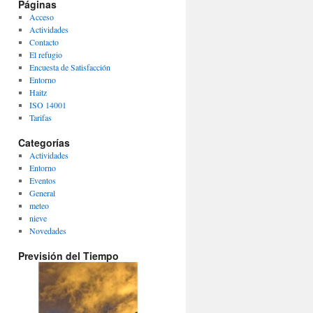
Páginas
Acceso
Actividades
Contacto
El refugio
Encuesta de Satisfacción
Entorno
Haitz
ISO 14001
Tarifas
Categorías
Actividades
Entorno
Eventos
General
meteo
nieve
Novedades
Previsión del Tiempo