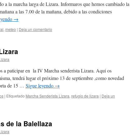
o a la marcha larga de Lizara. Informaros que hemos cambiado la
mañana a las 7.00 de la mañana, debido a las condiciones
leyendo
→
al
,
meteo
|
Deja un comentario
Lizara
Lizara
s a paticipar en la IV Marcha senderista Lizara. Aqui os
a misma, tendrá lugar el próximo 13 de septiembre ,como novedad
corta de 15 …
Sigue leyendo
→
os
|
Etiquetado
Marcha Senderista Lizara
,
refugio de lizara
|
Deja un
s de la Balellaza
Lizara