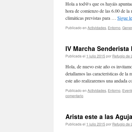
Hola a tod@s que os hayáis apuntad
hora de comienzo de las 6.00 de la 
climáticas previstas para …
Sigue 
Publicado en
Actividades
,
Entorno
,
Gener
IV Marcha Senderista 
Publicada el
1 julio 2015
por
Refugio de 
Hola, de nuevo este año os invitamo
detallamos las características de l
este año realizaremos una andada 
Publicado en
Actividades
,
Entorno
,
Event
comentario
Arista este a las Aguja
Publicada el
1 julio 2015
por
Refugio de 