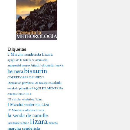
Etiquetas
2 Marcha senderista Lizara
agujas de la balellaza
alpinismo
Añadir etiqueta nueva
araguesdel puerto
bisaurin
bernera
CORREDORES DE NIEVE
escalada
Diputación provincial de huesca
escalada pirenáica
ESQUÍ DE MONTAÑA
estanés
fetás
GR 11
III marcha senderista lizara
I Marcha senderista Liza
IV Marcha senderista Lizara
la senda de camille
lizara
lasendadecamille
marcha
marcha senderista