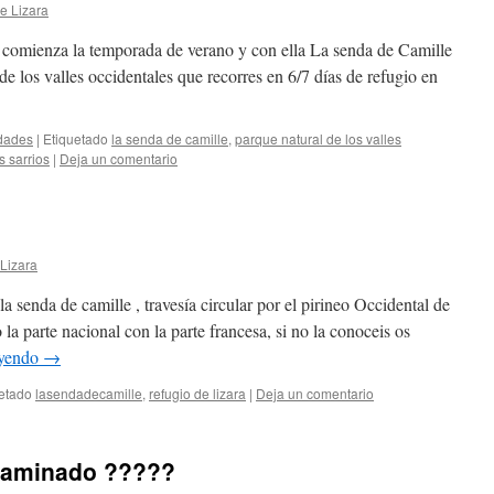
e Lizara
comienza la temporada de verano y con ella La senda de Camille
 de los valles occidentales que recorres en 6/7 días de refugio en
dades
|
Etiquetado
la senda de camille
,
parque natural de los valles
s sarrios
|
Deja un comentario
Lizara
senda de camille , travesía circular por el pirineo Occidental de
la parte nacional con la parte francesa, si no la conoceis os
eyendo
→
etado
lasendadecamille
,
refugio de lizara
|
Deja un comentario
 caminado ?????