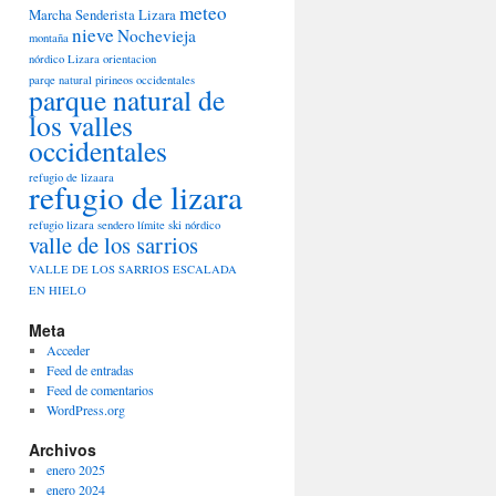
meteo
Marcha Senderista Lizara
nieve
Nochevieja
montaña
nórdico Lizara
orientacion
parqe natural pirineos occidentales
parque natural de
los valles
occidentales
refugio de lizaara
refugio de lizara
refugio lizara
sendero límite
ski nórdico
valle de los sarrios
VALLE DE LOS SARRIOS ESCALADA
EN HIELO
Meta
Acceder
Feed de entradas
Feed de comentarios
WordPress.org
Archivos
enero 2025
enero 2024