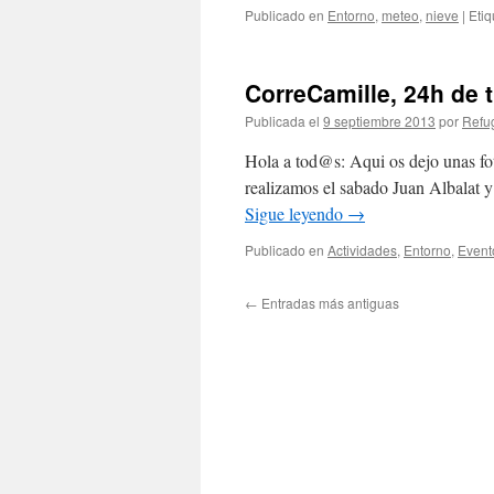
Publicado en
Entorno
,
meteo
,
nieve
|
Eti
CorreCamille, 24h de t
Publicada el
9 septiembre 2013
por
Refug
Hola a tod@s: Aqui os dejo unas foto
realizamos el sabado Juan Albalat y
Sigue leyendo
→
Publicado en
Actividades
,
Entorno
,
Event
←
Entradas más antiguas