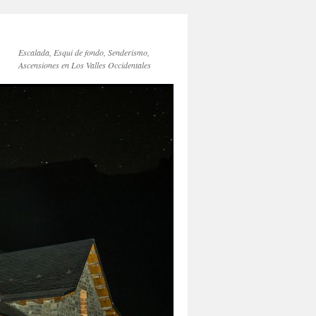
Escalada, Esqui de fondo, Senderismo,
Ascensiones en Los Valles Occidentales