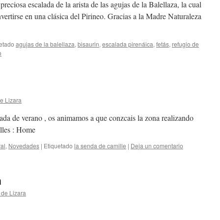
reciosa escalada de la arista de las agujas de la Balellaza, la cual
nvertirse en una clásica del Pirineo. Gracias a la Madre Naturaleza
etado
agujas de la balellaza
,
bisaurin
,
escalada pirenáica
,
fetás
,
refugio de
o
e Lizara
da de verano , os animamos a que conzcais la zona realizando
alles : Home
al
,
Novedades
|
Etiquetado
la senda de camille
|
Deja un comentario
a
 de Lizara