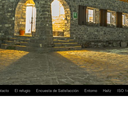
tacto
El refugio
Encuesta de Satisfacción
Entorno
Haitz
ISO 1