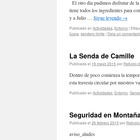
El otro día pudimos disfrutar de la p
tiene todos los ingredientes para co
y a Julio …
Sigue leyendo
→
Publicado en
Actividades
,
Entorno
|
Etiqu
lizara
,
sendero límite
|
Deja un comentari
La Senda de Camille
Publicada el
19 mayo 2015
por
Refugio d
Dentro de poco comienza la tempora
esta travesía circular por nuestros v
Publicado en
Actividades
,
Entorno
,
Gener
Seguridad en Montañ
Publicada el
26 febrero 2015
por
Refugio
aviso_aludes