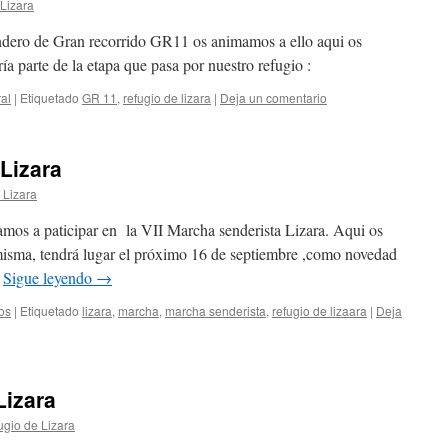
Lizara
endero de Gran recorrido GR11 os animamos a ello aqui os
ía parte de la etapa que pasa por nuestro refugio :
al
|
Etiquetado
GR 11
,
refugio de lizara
|
Deja un comentario
 Lizara
 Lizara
amos a paticipar en la VII Marcha senderista Lizara. Aqui os
a misma, tendrá lugar el próximo 16 de septiembre ,como novedad
…
Sigue leyendo
→
os
|
Etiquetado
lizara
,
marcha
,
marcha senderista
,
refugio de lizaara
|
Deja
Lizara
ugio de Lizara