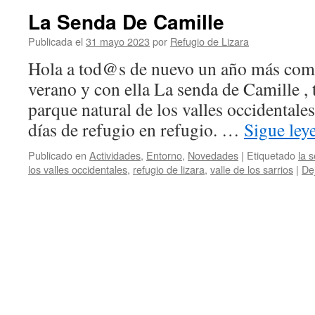
La Senda De Camille
Publicada el
31 mayo 2023
por
Refugio de Lizara
Hola a tod@s de nuevo un año más com
verano y con ella La senda de Camille , 
parque natural de los valles occidentale
días de refugio en refugio. …
Sigue le
Publicado en
Actividades
,
Entorno
,
Novedades
|
Etiquetado
la 
los valles occidentales
,
refugio de lizara
,
valle de los sarrios
|
De