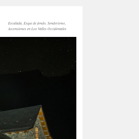
Escalada, Esqui de fondo, Senderismo,
Ascensiones en Los Valles Occidentales