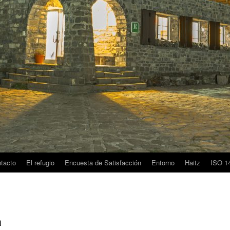
tacto
El refugio
Encuesta de Satisfacción
Entorno
Haitz
ISO 1
a