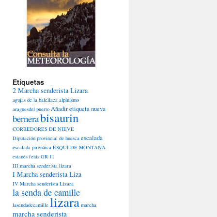
Etiquetas
2 Marcha senderista Lizara
agujas de la balellaza
alpinismo
Añadir etiqueta nueva
araguesdel puerto
bisaurin
bernera
CORREDORES DE NIEVE
escalada
Diputación provincial de huesca
escalada pirenáica
ESQUÍ DE MONTAÑA
estanés
fetás
GR 11
III marcha senderista lizara
I Marcha senderista Liza
IV Marcha senderista Lizara
la senda de camille
lizara
lasendadecamille
marcha
marcha senderista