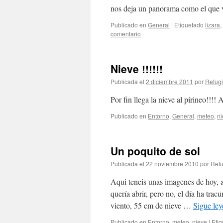
nos deja un panorama como el que v
Publicado en
General
|
Etiquetado
lizara
,
comentario
Nieve !!!!!!
Publicada el
2 diciembre 2011
por
Refugi
Por fin llega la nieve al pirineo!!
Publicado en
Entorno
,
General
,
meteo
,
ni
Un poquito de sol
Publicada el
22 noviembre 2010
por
Refu
Aqui teneis unas imagenes de hoy, 
quería abrir, pero no, el día ha tra
viento, 55 cm de nieve …
Sigue le
Publicado en
Entorno
,
meteo
,
nieve
|
Eti