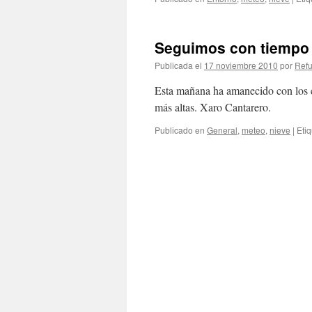
Seguimos con tiempo 
Publicada el
17 noviembre 2010
por
Refu
Esta mañana ha amanecido con los c
más altas. Xaro Cantarero.
Publicado en
General
,
meteo
,
nieve
|
Eti