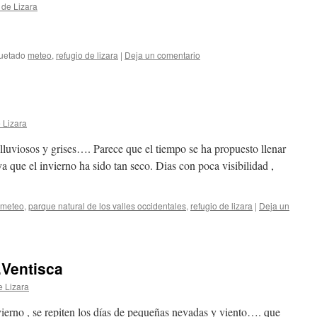
 de Lizara
quetado
meteo
,
refugio de lizara
|
Deja un comentario
 Lizara
lluviosos y grises…. Parece que el tiempo se ha propuesto llenar
ya que el invierno ha sido tan seco. Dias con poca visibilidad ,
meteo
,
parque natural de los valles occidentales
,
refugio de lizara
|
Deja un
Ventisca
e Lizara
ierno , se repiten los días de pequeñas nevadas y viento…. que