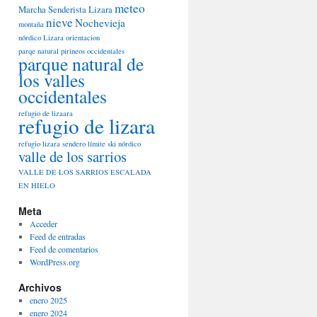
meteo
Marcha Senderista Lizara
nieve
Nochevieja
montaña
nórdico Lizara
orientacion
parqe natural pirineos occidentales
parque natural de
los valles
occidentales
refugio de lizaara
refugio de lizara
refugio lizara
sendero límite
ski nórdico
valle de los sarrios
VALLE DE LOS SARRIOS ESCALADA
EN HIELO
Meta
Acceder
Feed de entradas
Feed de comentarios
WordPress.org
Archivos
enero 2025
enero 2024