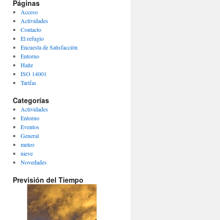
Páginas
Acceso
Actividades
Contacto
El refugio
Encuesta de Satisfacción
Entorno
Haitz
ISO 14001
Tarifas
Categorías
Actividades
Entorno
Eventos
General
meteo
nieve
Novedades
Previsión del Tiempo