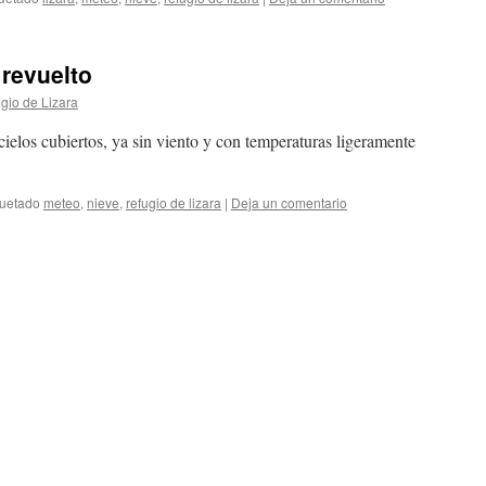
revuelto
gio de Lizara
ielos cubiertos, ya sin viento y con temperaturas ligeramente
quetado
meteo
,
nieve
,
refugio de lizara
|
Deja un comentario