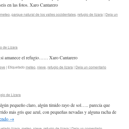
eis en las fotos. Xaro Cantarero
meteo
,
parque natural de los valles occidentales
,
refugio de lizara
|
Deja un
o de Lizara
!! Asi amanece el refugio…… Xaro Cantarero
eve
|
Etiquetado
meteo
,
nieve
,
refugio de lizara
|
Deja un comentario
gio de Lizara
algún pequeño claro, algún tímido rayo de sol….. parecía que
currido más gris que azul, con pequeñas nevadas y alguna racha de
yendo
→
quetado
lizara
,
meteo
,
nieve
,
refugio de lizara
|
Deja un comentario