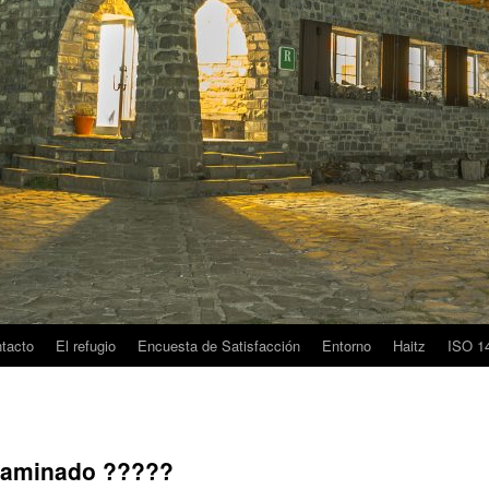
tacto
El refugio
Encuesta de Satisfacción
Entorno
Haitz
ISO 1
 caminado ?????