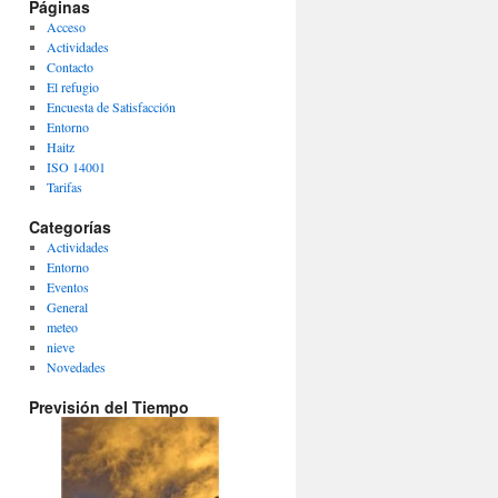
Páginas
Acceso
Actividades
Contacto
El refugio
Encuesta de Satisfacción
Entorno
Haitz
ISO 14001
Tarifas
Categorías
Actividades
Entorno
Eventos
General
meteo
nieve
Novedades
Previsión del Tiempo