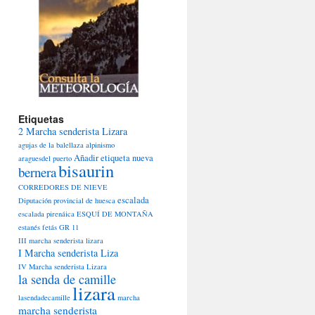
Etiquetas
2 Marcha senderista Lizara
agujas de la balellaza
alpinismo
Añadir etiqueta nueva
araguesdel puerto
bisaurin
bernera
CORREDORES DE NIEVE
escalada
Diputación provincial de huesca
escalada pirenáica
ESQUÍ DE MONTAÑA
estanés
fetás
GR 11
III marcha senderista lizara
I Marcha senderista Liza
IV Marcha senderista Lizara
la senda de camille
lizara
lasendadecamille
marcha
marcha senderista