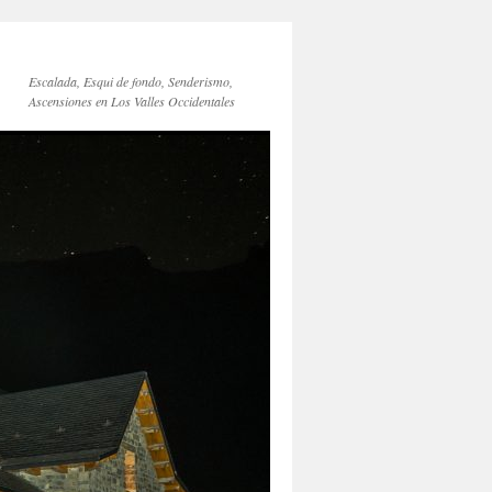
Escalada, Esqui de fondo, Senderismo,
Ascensiones en Los Valles Occidentales