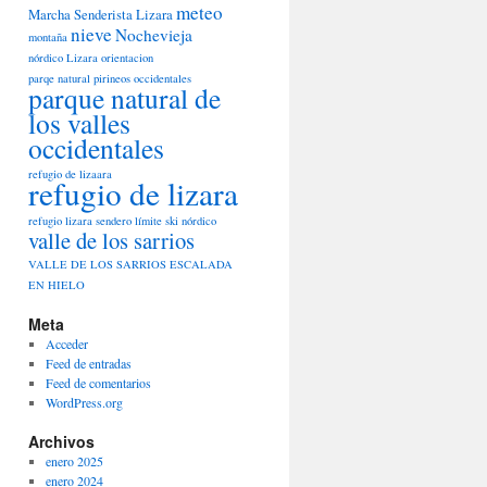
meteo
Marcha Senderista Lizara
nieve
Nochevieja
montaña
nórdico Lizara
orientacion
parqe natural pirineos occidentales
parque natural de
los valles
occidentales
refugio de lizaara
refugio de lizara
refugio lizara
sendero límite
ski nórdico
valle de los sarrios
VALLE DE LOS SARRIOS ESCALADA
EN HIELO
Meta
Acceder
Feed de entradas
Feed de comentarios
WordPress.org
Archivos
enero 2025
enero 2024