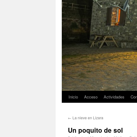
Inicio
Acceso
Actividades
Con
←
La nieve en Lizara
Un poquito de sol