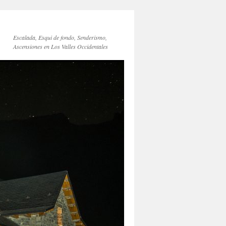
Escalada, Esqui de fondo, Senderismo,
Ascensiones en Los Valles Occidentales