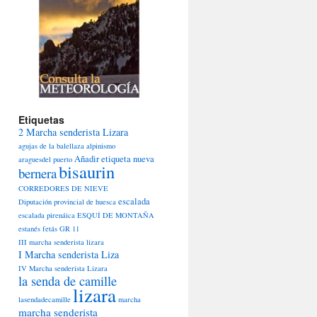
Etiquetas
2 Marcha senderista Lizara
agujas de la balellaza
alpinismo
Añadir etiqueta nueva
araguesdel puerto
bisaurin
bernera
CORREDORES DE NIEVE
escalada
Diputación provincial de huesca
escalada pirenáica
ESQUÍ DE MONTAÑA
estanés
fetás
GR 11
III marcha senderista lizara
I Marcha senderista Liza
IV Marcha senderista Lizara
la senda de camille
lizara
lasendadecamille
marcha
marcha senderista