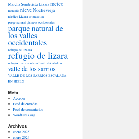
meteo
Marcha Senderista Lizara
nieve
Nochevieja
montaña
nórdico Lizara
orientacion
parqe natural pirineos occidentales
parque natural de
los valles
occidentales
refugio de lizaara
refugio de lizara
refugio lizara
sendero límite
ski nórdico
valle de los sarrios
VALLE DE LOS SARRIOS ESCALADA
EN HIELO
Meta
Acceder
Feed de entradas
Feed de comentarios
WordPress.org
Archivos
enero 2025
enero 2024