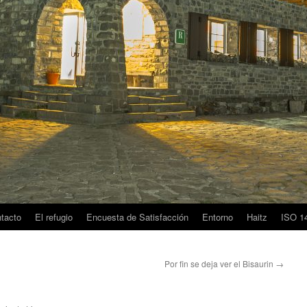
tacto
El refugio
Encuesta de Satisfacción
Entorno
Haitz
ISO 1
Por fin se deja ver el Bisaurin
→