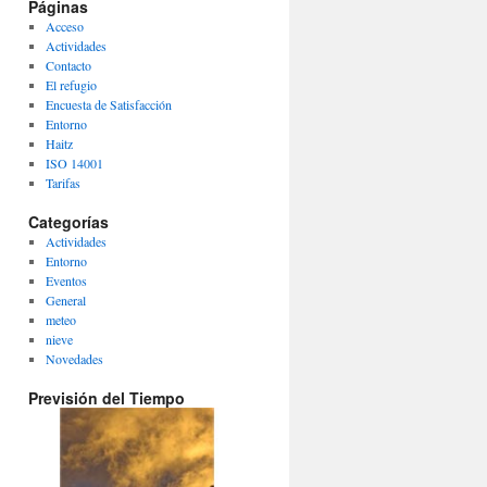
Páginas
Acceso
Actividades
Contacto
El refugio
Encuesta de Satisfacción
Entorno
Haitz
ISO 14001
Tarifas
Categorías
Actividades
Entorno
Eventos
General
meteo
nieve
Novedades
Previsión del Tiempo