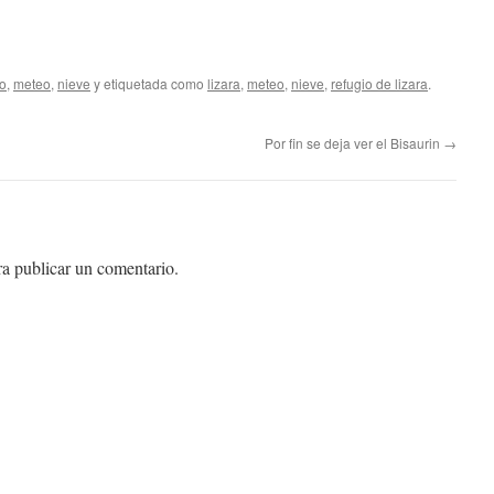
o
,
meteo
,
nieve
y etiquetada como
lizara
,
meteo
,
nieve
,
refugio de lizara
.
Por fin se deja ver el Bisaurin
→
a publicar un comentario.