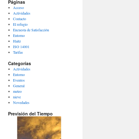
Páginas
Acceso
Actividades
Contacto
El refugio
Encuesta de Satisfacción
Entorno
Haitz
ISO 14001
Tarifas
Categorías
Actividades
Entorno
Eventos
General
meteo
nieve
Novedades
Previsión del Tiempo