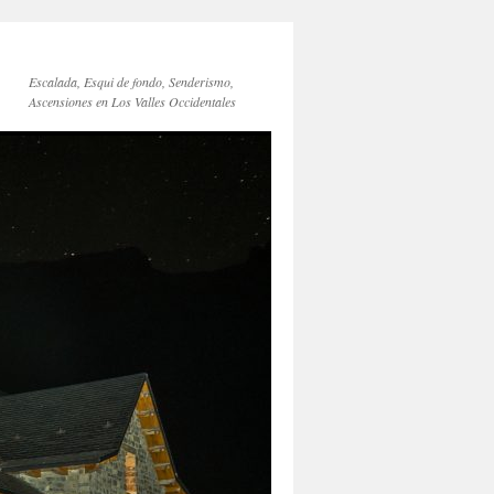
Escalada, Esqui de fondo, Senderismo,
Ascensiones en Los Valles Occidentales