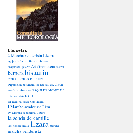
Etiquetas
2 Marcha senderista Lizara
agujas de la balellaza
alpinismo
Añadir etiqueta nueva
araguesdel puerto
bisaurin
bernera
CORREDORES DE NIEVE
escalada
Diputación provincial de huesca
escalada pirenáica
ESQUÍ DE MONTAÑA
estanés
fetás
GR 11
III marcha senderista lizara
I Marcha senderista Liza
IV Marcha senderista Lizara
la senda de camille
lizara
lasendadecamille
marcha
marcha senderista