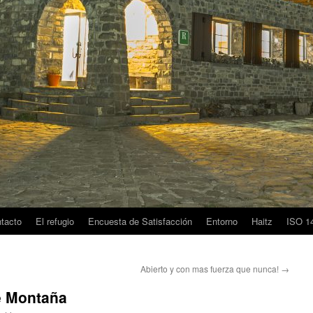
tacto
El refugio
Encuesta de Satisfacción
Entorno
Haitz
ISO 1
Abierto y con mas fuerza que nunca!
→
e Montaña