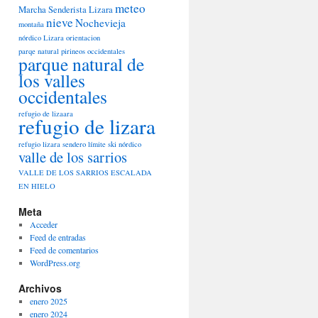
meteo
Marcha Senderista Lizara
nieve
Nochevieja
montaña
nórdico Lizara
orientacion
parqe natural pirineos occidentales
parque natural de
los valles
occidentales
refugio de lizaara
refugio de lizara
refugio lizara
sendero límite
ski nórdico
valle de los sarrios
VALLE DE LOS SARRIOS ESCALADA
EN HIELO
Meta
Acceder
Feed de entradas
Feed de comentarios
WordPress.org
Archivos
enero 2025
enero 2024