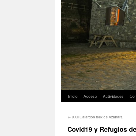
Inicio
Acceso
Actividades
Con
←
XXII Galardón felix de Azahara
Covid19 y Refugios d