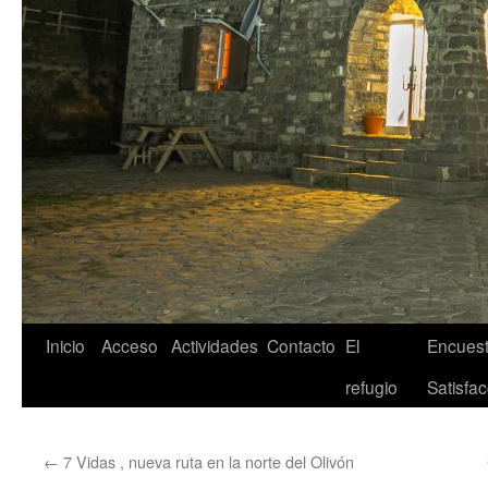
Inicio
Acceso
Actividades
Contacto
El
Encuest
refugio
Satisfac
←
7 Vidas , nueva ruta en la norte del Olivón